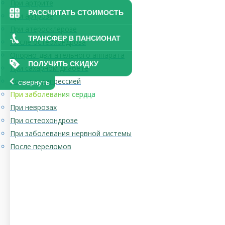
При артрите
РАССЧИТАТЬ СТОИМОСТЬ
При артрозе
При атеросклерозе
ТРАНСФЕР В ПАНСИОНАТ
После остеохондроза
Опорно-двигательного аппарата
ПОЛУЧИТЬ СКИДКУ
При сахарном диабете
Больных депрессией
свернуть
При заболевания сердца
При неврозах
При остеохондрозе
При заболевания нервной системы
После переломов