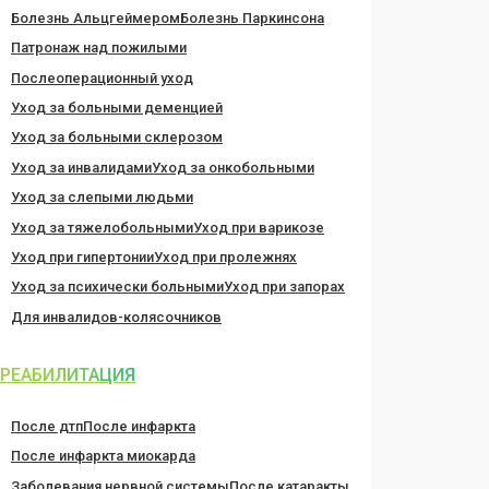
Болезнь Альцгеймером
Болезнь Паркинсона
Патронаж над пожилыми
Послеоперационный уход
Уход за больными деменцией
Уход за больными склерозом
Уход за инвалидами
Уход за онкобольными
Уход за слепыми людьми
Уход за тяжелобольными
Уход при варикозе
Уход при гипертонии
Уход при пролежнях
Уход за психически больными
Уход при запорах
Для инвалидов-колясочников
РЕАБИЛИТАЦИЯ
После дтп
После инфаркта
После инфаркта миокарда
Заболевания нервной системы
После катаракты