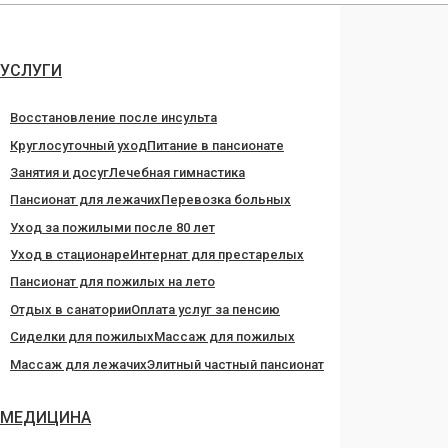
Перейти
к
содержанию
УСЛУГИ
Восстановление после инсульта
Круглосуточный уход
Питание в пансионате
Занятия и досуг
Лечебная гимнастика
Пансионат для лежачих
Перевозка больных
Уход за пожилыми после 80 лет
Уход в стационаре
Интернат для престарелых
Пансионат для пожилых на лето
Отдых в санатории
Оплата услуг за пенсию
Сиделки для пожилых
Массаж для пожилых
Массаж для лежачих
Элитный частный пансионат
МЕДИЦИНА