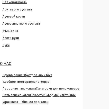
Плечевая кость
Локтевого сустава
Лучевой кости
Лучезапястного сустава
Мыщелка
Кисти руки
Руки
О НАС
Оформление
Обустроенный быт
Удобное месторасположение
Персонал пансионата
Санатории для пенсионеров
Сеть пансионатов
Новости
Информация
Отзывы
Франшиза — бизнес под ключ