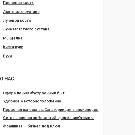
Плечевая кость
Локтевого сустава
Лучевой кости
Лучезапястного сустава
Мыщелка
Кисти руки
Руки
О НАС
Оформление
Обустроенный быт
Удобное месторасположение
Персонал пансионата
Санатории для пенсионеров
Сеть пансионатов
Новости
Информация
Отзывы
Франшиза — бизнес под ключ