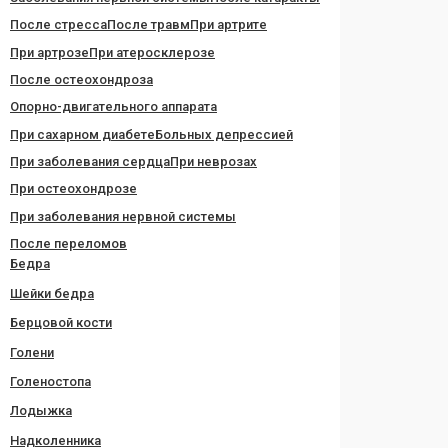
После стресса
После травм
При артрите
При артрозе
При атеросклерозе
После остеохондроза
Опорно-двигательного аппарата
При сахарном диабете
Больных депрессией
При заболевания сердца
При неврозах
При остеохондрозе
При заболевания нервной системы
После переломов
Бедра
Шейки бедра
Берцовой кости
Голени
Голеностопа
Лодыжка
Надколенника