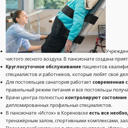
Учрежден
чистого лесного воздуха. В пансионате создана при
Круглосуточное обслуживание
пациентов квалифиц
специалистов и работников, которые любят своё де
Для постояльцев санатория работает
современная 
правильный режим питания и все постояльцы получ
Врачи центра полностью
контролируют состояние
дипломированных профильных специалистов.
В пансионате «Исток» в Кореновске
есть все необх
тренажёрным залом, спортивными комплексами, зала