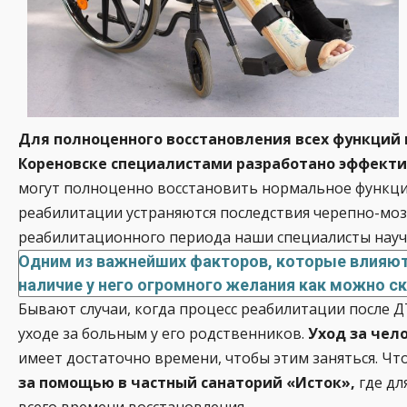
Для полноценного восстановления всех функций 
Кореновске специалистами разработано эффект
могут полноценно восстановить нормальное функцио
реабилитации устраняются последствия черепно-мозг
реабилитационного периода наши специалисты науча
Одним из важнейших факторов, которые влияют 
наличие у него огромного желания как можно с
Бывают случаи, когда процесс реабилитации после Д
уходе за больным у его родственников.
Уход за чел
имеет достаточно времени, чтобы этим заняться. Чт
за помощью в частный санаторий «Исток»,
где дл
всего времени восстановления.