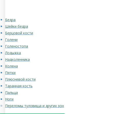
Бедра
Шейки бедра
Берцовой кости
Голени
Голеностопа
Лодыжка
Надколенника
Колена
Пятки
Плюсневой кости
Таранная кость
Пальца
Ноги
Переломы туловища и других зон