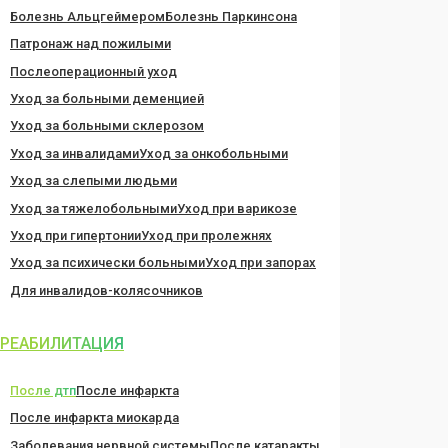
Болезнь Альцгеймером
Болезнь Паркинсона
Патронаж над пожилыми
Послеоперационный уход
Уход за больными деменцией
Уход за больными склерозом
Уход за инвалидами
Уход за онкобольными
Уход за слепыми людьми
Уход за тяжелобольными
Уход при варикозе
Уход при гипертонии
Уход при пролежнях
Уход за психически больными
Уход при запорах
Для инвалидов-колясочников
РЕАБИЛИТАЦИЯ
После дтп
После инфаркта
После инфаркта миокарда
Заболевания нервной системы
После катаракты