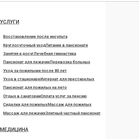
Перейти
к
содержанию
УСЛУГИ
Восстановление после инсульта
Круглосуточный уход
Питание в пансионате
Занятия и досуг
Лечебная гимнастика
Пансионат для лежачих
Перевозка больных
Уход за пожилыми после 80 лет
Уход в стационаре
Интернат для престарелых
Пансионат для пожилых на лето
Отдых в санатории
Оплата услуг за пенсию
Сиделки для пожилых
Массаж для пожилых
Массаж для лежачих
Элитный частный пансионат
МЕДИЦИНА