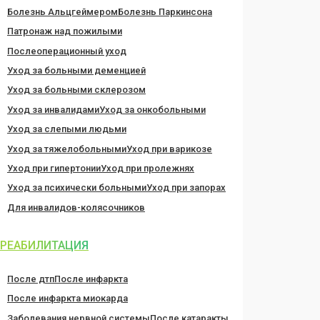
Болезнь Альцгеймером
Болезнь Паркинсона
Патронаж над пожилыми
Послеоперационный уход
Уход за больными деменцией
Уход за больными склерозом
Уход за инвалидами
Уход за онкобольными
Уход за слепыми людьми
Уход за тяжелобольными
Уход при варикозе
Уход при гипертонии
Уход при пролежнях
Уход за психически больными
Уход при запорах
Для инвалидов-колясочников
РЕАБИЛИТАЦИЯ
После дтп
После инфаркта
После инфаркта миокарда
Заболевания нервной системы
После катаракты