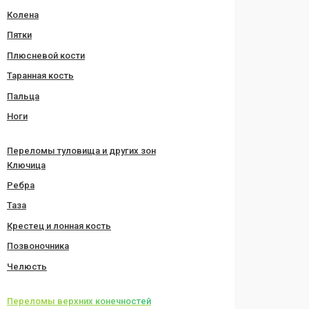
Колена
Пятки
Плюсневой кости
Таранная кость
Пальца
Ноги
Переломы туловища и других зон
Ключица
Ребра
Таза
Крестец и лонная кость
Позвоночника
Челюсть
Переломы верхних конечностей