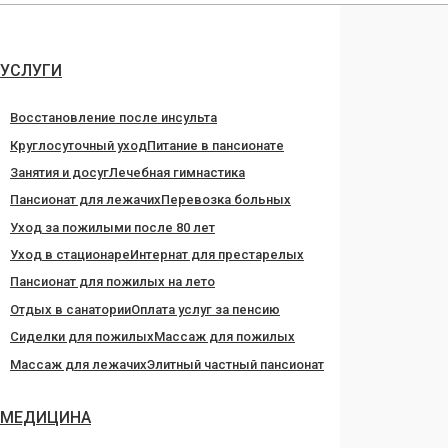
Перейти
к
содержанию
УСЛУГИ
Восстановление после инсульта
Круглосуточный уход
Питание в пансионате
Занятия и досуг
Лечебная гимнастика
Пансионат для лежачих
Перевозка больных
Уход за пожилыми после 80 лет
Уход в стационаре
Интернат для престарелых
Пансионат для пожилых на лето
Отдых в санатории
Оплата услуг за пенсию
Сиделки для пожилых
Массаж для пожилых
Массаж для лежачих
Элитный частный пансионат
МЕДИЦИНА