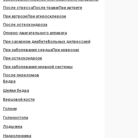
После стресса
После травм
При артрите
При артрозе
При атеросклерозе
После остеохондроза
Опорно-двигательного аппарата
При сахарном диабете
Больных депрессией
При заболевания сердца
При неврозах
При остеохондрозе
При заболевания нервной системы
После переломов
Бедра
Шейки бедра
Берцовой кости
Голени
Голеностопа
Лодыжка
Надколенника