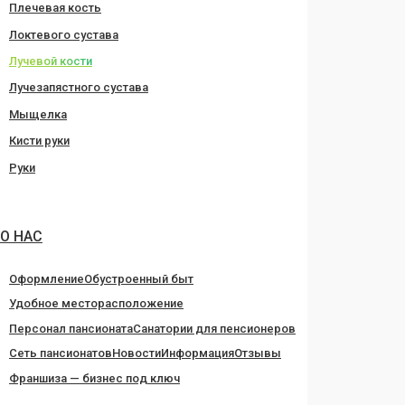
Плечевая кость
Локтевого сустава
Лучевой кости
Лучезапястного сустава
Мыщелка
Кисти руки
Руки
О НАС
Оформление
Обустроенный быт
Удобное месторасположение
Персонал пансионата
Санатории для пенсионеров
Сеть пансионатов
Новости
Информация
Отзывы
Франшиза — бизнес под ключ