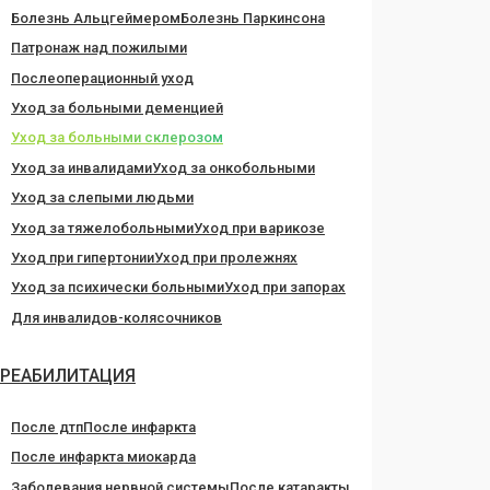
Болезнь Альцгеймером
Болезнь Паркинсона
Патронаж над пожилыми
Послеоперационный уход
Уход за больными деменцией
Уход за больными склерозом
Уход за инвалидами
Уход за онкобольными
Уход за слепыми людьми
Уход за тяжелобольными
Уход при варикозе
Уход при гипертонии
Уход при пролежнях
Уход за психически больными
Уход при запорах
Для инвалидов-колясочников
РЕАБИЛИТАЦИЯ
После дтп
После инфаркта
После инфаркта миокарда
Заболевания нервной системы
После катаракты