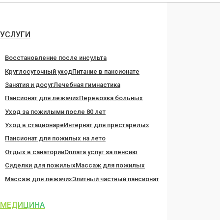
Перейти
к
содержанию
УСЛУГИ
Восстановление после инсульта
Круглосуточный уход
Питание в пансионате
Занятия и досуг
Лечебная гимнастика
Пансионат для лежачих
Перевозка больных
Уход за пожилыми после 80 лет
Уход в стационаре
Интернат для престарелых
Пансионат для пожилых на лето
Отдых в санатории
Оплата услуг за пенсию
Сиделки для пожилых
Массаж для пожилых
Массаж для лежачих
Элитный частный пансионат
МЕДИЦИНА