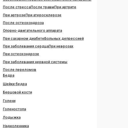
После стресса
После травм
При артрите
При артрозе
При атеросклерозе
После остеохондроза
Опорно-двигательного аппарата
При сахарном диабете
Больных депрессией
При заболевания сердца
При неврозах
При остеохондрозе
При заболевания нервной системы
После переломов
Бедра
Шейки бедра
Берцовой кости
Голени
Голеностопа
Лодыжка
Надколенника