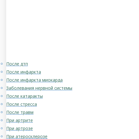
После дтп
После инфаркта
После инфаркта миокарда
Заболевания нервной системы
После катаракты
После стресса
После травм
При артрите
При артрозе
При атеросклерозе