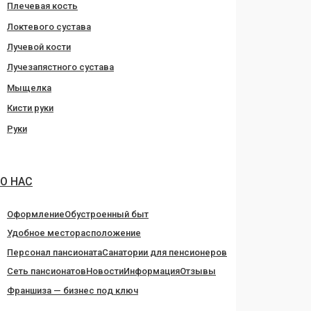
Плечевая кость
Локтевого сустава
Лучевой кости
Лучезапястного сустава
Мыщелка
Кисти руки
Руки
О НАС
Оформление
Обустроенный быт
Удобное месторасположение
Персонал пансионата
Санатории для пенсионеров
Сеть пансионатов
Новости
Информация
Отзывы
Франшиза — бизнес под ключ