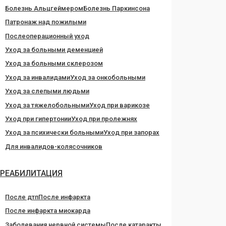
Болезнь Альцгеймером
Болезнь Паркинсона
Патронаж над пожилыми
Послеоперационный уход
Уход за больными деменцией
Уход за больными склерозом
Уход за инвалидами
Уход за онкобольными
Уход за слепыми людьми
Уход за тяжелобольными
Уход при варикозе
Уход при гипертонии
Уход при пролежнях
Уход за психически больными
Уход при запорах
Для инвалидов-колясочников
РЕАБИЛИТАЦИЯ
После дтп
После инфаркта
После инфаркта миокарда
Заболевания нервной системы
После катаракты