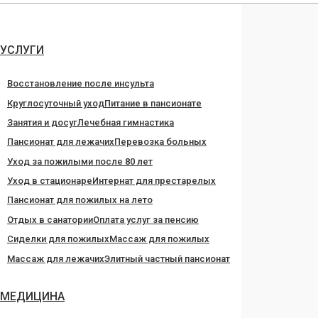
Перейти
к
содержанию
УСЛУГИ
Восстановление после инсульта
Круглосуточный уход
Питание в пансионате
Занятия и досуг
Лечебная гимнастика
Пансионат для лежачих
Перевозка больных
Уход за пожилыми после 80 лет
Уход в стационаре
Интернат для престарелых
Пансионат для пожилых на лето
Отдых в санатории
Оплата услуг за пенсию
Сиделки для пожилых
Массаж для пожилых
Массаж для лежачих
Элитный частный пансионат
МЕДИЦИНА