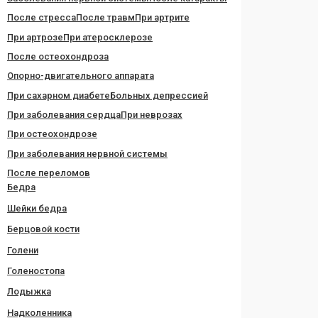
После стресса
После травм
При артрите
При артрозе
При атеросклерозе
После остеохондроза
Опорно-двигательного аппарата
При сахарном диабете
Больных депрессией
При заболевания сердца
При неврозах
При остеохондрозе
При заболевания нервной системы
После переломов
Бедра
Шейки бедра
Берцовой кости
Голени
Голеностопа
Лодыжка
Надколенника