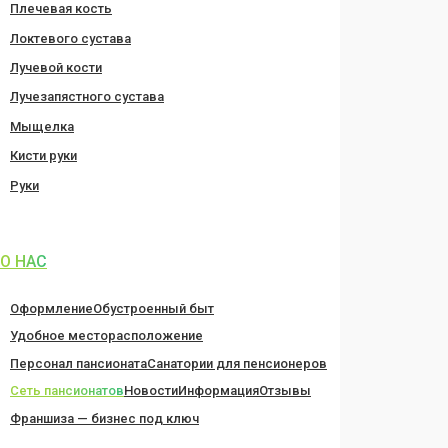
Плечевая кость
Локтевого сустава
Лучевой кости
Лучезапястного сустава
Мыщелка
Кисти руки
Руки
О НАС
Оформление
Обустроенный быт
Удобное месторасположение
Персонал пансионата
Санатории для пенсионеров
Сеть пансионатов
Новости
Информация
Отзывы
Франшиза — бизнес под ключ